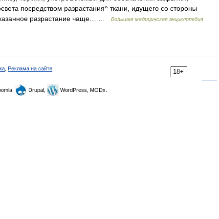
освета посредством разрастания^ ткани, идущего со стороны
. Указанное разрастание чаще… …
Большая медицинская энциклопедия
ка
,
Реклама на сайте
18+
omla,
Drupal,
WordPress, MODx.