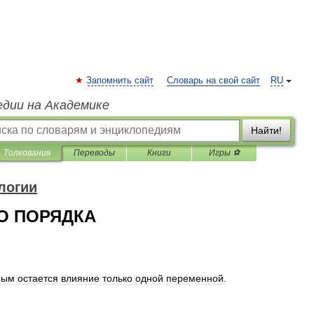
Запомнить сайт
Словарь на свой сайт
RU
едии на Академике
Найти!
Толкования
Переводы
Книги
Игры ⚽
логии
О ПОРЯДКА
ным
остается
влияние
только
одной
переменной
.