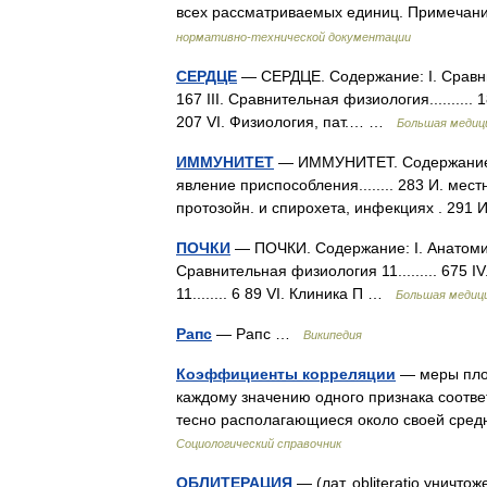
всех рассматриваемых единиц. Примеча
нормативно-технической документации
СЕРДЦЕ
— СЕРДЦЕ. Содержание: I. Сравнитель
167 III. Сравнительная физиология.......... 183 
207 VІ. Физиология, пат.… …
Большая медици
ИММУНИТЕТ
— ИММУНИТЕТ. Содержание: И
явление приспособления........ 283 И. местный..
протозойн. и спирохета, инфекциях . 29
ПОЧКИ
— ПОЧКИ. Содержание: I. Анатомия П......
Сравнительная физиология 11......... 675 IV. 
11........ 6 89 VІ. Клиника П …
Большая медици
Рапс
— Рапс …
Википедия
Коэффициенты корреляции
— меры плот
каждому значению одного признака соответс
тесно располагающиеся около своей сре
Социологический справочник
ОБЛИТЕРАЦИЯ
— (лат. obliteratio уничт