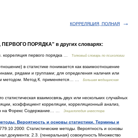
КОРРЕЛЯЦИЯ, ПОЛНАЯ
, ПЕРВОГО ПОРЯДКА" в других словарях:
 корреляция первого порядка …
Толковый словарь по психологии
оотношение) в статистике понимается как взаимоотношение
инами, рядами и группами; для определения наличия или
обым методом. Метод К. применяется… …
Большая медицинская
то статистическая взаимосвязь двух или нескольких случайных
ляции, коэффициент корреляции, корреляционный анализ,
пар на Форекс Содержание… …
Энциклопедия инвестора
 методы. Вероятность и основы статистики. Термины и
9.10 2000: Статистические методы. Вероятность и основы
ал документа: 2.3. (генеральная) совокупность Множество